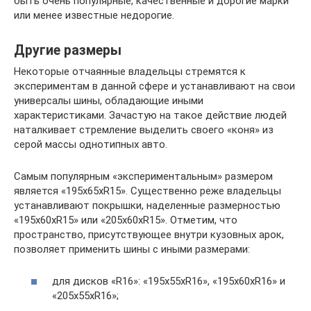
быть очень популярные, качественные и дорогие марки
или менее известные недорогие.
Другие размеры
Некоторые отчаянные владельцы стремятся к
экспериментам в данной сфере и устанавливают на свои
универсалы шины, обладающие иными
характеристиками. Зачастую на такое действие людей
наталкивает стремление выделить своего «коня» из
серой массы однотипных авто.
Самым популярным «экспериментальным» размером
является «195х65хR15». Существенно реже владельцы
устанавливают покрышки, наделенные размерностью
«195х60хR15» или «205х60хR15». Отметим, что
пространство, присутствующее внутри кузовных арок,
позволяет применить шины с иными размерами:
для дисков «R16»: «195х55хR16», «195х60хR16» и
«205х55хR16»;