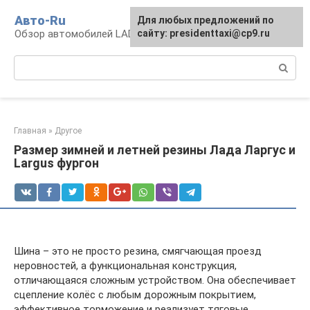
Перейти
Авто-Ru
Для любых предложений по
к
Обзор автомобилей LADA
сайту: presidenttaxi@cp9.ru
контенту
Поиск:
Главная
»
Другое
Размер зимней и летней резины Лада Ларгус и
Largus фургон
Шина – это не просто резина, смягчающая проезд
неровностей, а функциональная конструкция,
отличающаяся сложным устройством. Она обеспечивает
сцепление колёс с любым дорожным покрытием,
эффективное торможение и реализует тяговые