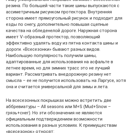
резина. По большей части такие шины выпускаются с
ассиметричным рисунком протектора. Внутренняя
сторона имеет прямоугольный рисунок и подходит для
езды по снегу, дополнительно повышая сцепные
качества на обледенелой дороге. Наружная сторона
имеет V-образный протектор, позволяющий
эффективно удалять воду из пятна контакта шины и
дороги. «Всесезонки» бывают разных видов.
Наибольшую популярность получили шины,
адаптированные для использования на асфальте в
летнее время, но для зимних трасс это не лучший
вариант. Рассматривать внедорожную резину нет
смысла – ее не получится использовать на Ларгусе, хотя
она и считается универсальной для зимы и лета.
На всесезонных покрышках можно встретить две
аббревиатуры – All seasons или M+S (Mud+Snow –
грязь+снег). Но эти обозначения не являются
официальным подтверждением возможности
использования в разных условиях. К преимуществам
«всесезонок» относят: