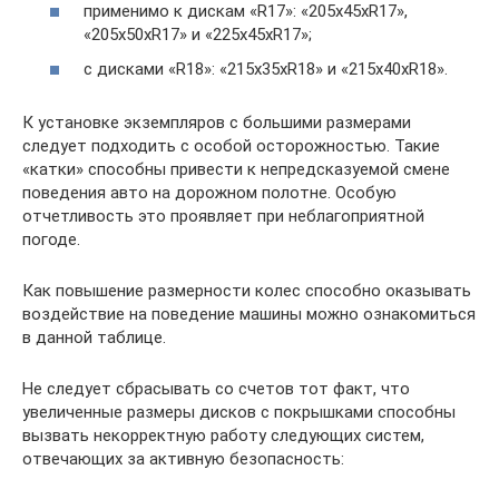
применимо к дискам «R17»: «205х45хR17»,
«205х50хR17» и «225х45хR17»;
с дисками «R18»: «215х35хR18» и «215х40хR18».
К установке экземпляров с большими размерами
следует подходить с особой осторожностью. Такие
«катки» способны привести к непредсказуемой смене
поведения авто на дорожном полотне. Особую
отчетливость это проявляет при неблагоприятной
погоде.
Как повышение размерности колес способно оказывать
воздействие на поведение машины можно ознакомиться
в данной таблице.
Не следует сбрасывать со счетов тот факт, что
увеличенные размеры дисков с покрышками способны
вызвать некорректную работу следующих систем,
отвечающих за активную безопасность: