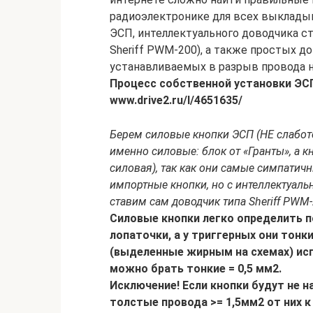
радиоэлектронике для всех выклады
ЭСП, интеллектуального доводчика с
Sheriff PWM-200), а также простых д
устанавливаемых в разрыв провода н
Процесс собственной установки ЭСП
www.drive2.ru/l/4651635/
Берем силовые кнопки ЭСП (НЕ слабото
именно силовые: блок от «Гранты», а к
силовая), так как они самые симпатич
импортные кнопки, но с интеллектуаль
ставим сам доводчик типа Sheriff PWM-
Силовые кнопки легко определить п
лопаточки, а у триггерных они тонк
(выделенные жирным на схемах) ис
можно брать тонкие = 0,5 мм2.
Исключение! Если кнопки будут не н
толстые провода >= 1,5мм2 от них 