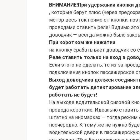
ВНИМАНИЕ!
При удержании кнопки до
, которые берут плюс (через предохра
мотор весь ток прямо от кнопки, по
проводами ставить реле! Видимо это 
доводчик — всегда можно было закр
При коротком же нажатии
на кнопку срабатывает доводчик со с
Реле ставить только на вход в дов
Если этого не сделать, то из-за про
подключения кнопок пассажирское ст
Выход доводчика должен соединятьс
будет работать детектирование эл
работать не будет!
На выходе водительской силовой кно
провода короткие. Идеально ставить
штатно на иномарках — тогда режим A
поочередно. К тому же не нужно буде
водительской двери в пассажирскую. 
кетайское г**но без своих реле в сил