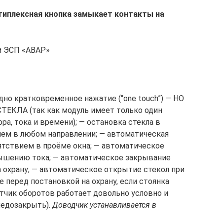
типлексная кнопка замыкает контакты на
и ЭСП «АВАР»
одно кратковременное нажатие (“one touch”) — НО
ЕКЛА (так как модуль имеет только один
а, тока и времени); — остановка стекла в
м в любом направлении; — автоматическая
пятствием в проёме окна; — автоматическое
ышению тока; — автоматическое закрывание
 охрану; — автоматическое открытие стекол при
 перед постановкой на охрану, если стоянка
етчик оборотов работает довольно условно и
недозакрыть).
Доводчик устанавливается в