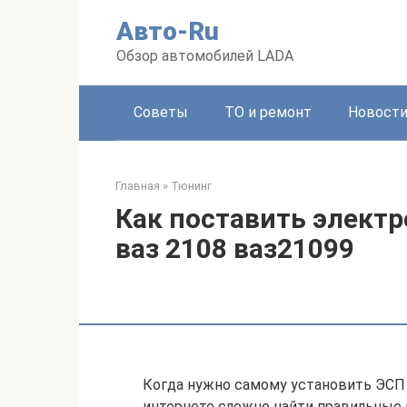
Перейти
Авто-Ru
к
контенту
Обзор автомобилей LADA
Советы
ТО и ремонт
Новост
Главная
»
Тюнинг
Как поставить элект
ваз 2108 ваз21099
Когда нужно самому установить ЭСП 
интернете сложно найти правильные