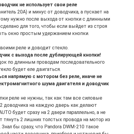
водчик не использует свои реле
нитель 20А) и минус от доводчика, а пускает на
этому нужно после выхода от кнопки с длинными
сделано для того, чтобы если выйдет из строя
ыть окно простым удержанием кнопки.
воими реле и доводит стекло.
одчик с выхода после дублирующей кнопки!
садок по длинным проводам последовательного
екло будет еле двигаться.
я напрямую с мотором без реле, иначе не
ектромагнитного шума двигателя и доводчик
пки реле не нужны, так как там все силовые
 2 доводчика на каждую дверь как делают
UTO будет сразу на 2 двери параллельно, а не
т тянуть 2 лишних толстых провода на мотор из
Знал бы сразу, что Pandora DWM-210 такое
овой части доводчика, приобрел и установил бы