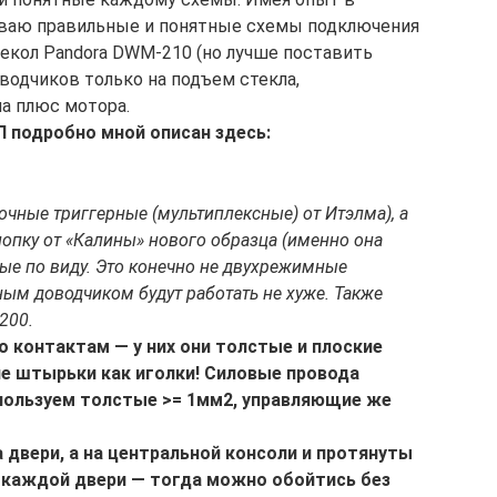
ваю правильные и понятные схемы подключения
текол Pandora DWM-210 (но лучше поставить
оводчиков только на подъем стекла,
а плюс мотора.
 подробно мной описан здесь:
чные триггерные (мультиплексные) от Итэлма), а
нопку от «Калины» нового образца (именно она
ные по виду. Это конечно не двухрежимные
ным доводчиком будут работать не хуже. Также
200.
о контактам — у них они толстые и плоские
ие штырьки как иголки! Силовые провода
пользуем толстые >= 1мм2, управляющие же
а двери, а на центральной консоли и протянуты
к каждой двери — тогда можно обойтись без