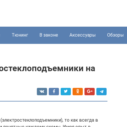
и
Тюнинг
В законе
Аксессуары
Обзоры
ростеклоподъемники на
(электростеклоподъемники), то как всегда в
 и понятные каждому схемы. Имея опыт в