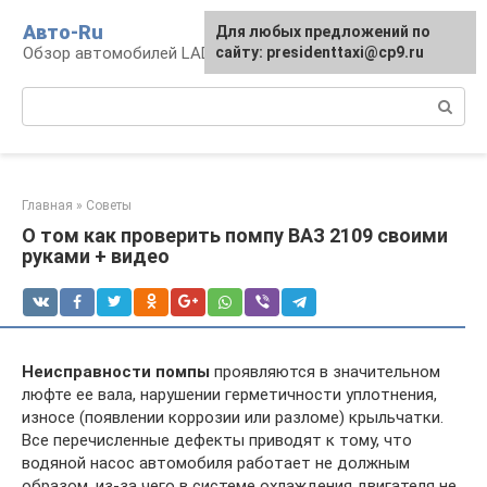
Перейти
Авто-Ru
Для любых предложений по
к
Обзор автомобилей LADA
сайту: presidenttaxi@cp9.ru
контенту
Поиск:
Главная
»
Советы
О том как проверить помпу ВАЗ 2109 своими
руками + видео
Неисправности помпы
проявляются в значительном
люфте ее вала, нарушении герметичности уплотнения,
износе (появлении коррозии или разломе) крыльчатки.
Все перечисленные дефекты приводят к тому, что
водяной насос автомобиля работает не должным
образом, из-за чего в системе охлаждения двигателя не