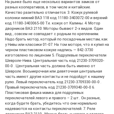
На рынке было еще несколько вариантов замков от
разных кооперативов, в том числе и китайские.
Качество разительно отличается. 3. Кожух рулевой
колонки нижний ВАЗ 118 код 11180-3403072-00 и верхний
код 11180-3403065-00 Т.е. кожух от Калины. 4. Мотор
дворников ВАЗ 2110. Моторы бывают 2-х видов. Один
вид , совсем не совпадает с родным по креплениям.
Надо брать мотор, который по посадочным местам, как
у Нивы или классики 01-07. На том моторе, что я купил на
черном пластиковом кожухе надпись — 842-3730
изготовлено по лицензии 5. Подрулевые переключатели
Шевроле-Нива. Центральная часть код 21230-3709320-
00-0 . Центральная часть должна быть именно от
Шевроле. Восьмерочная или девяточная центральная
часть имеют другие контакты и не подойдут к нашему
рулю. Левый переключатель код 21230-3709330-00-0 .
Правый переключатель код 21230-3709340-00-0 6.
Пластиковая фишка мамка для подрулевых
переключателей левого и правого – 2 шт.. Он разные,
когда будете брать, убедитесь что они нормально
надеваются на контакты переключателей. 7. Реле