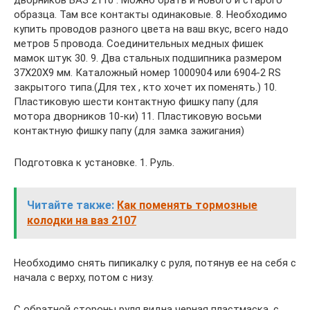
дворников ВАЗ 2110 . Можно брать и нового и старого
образца. Там все контакты одинаковые. 8. Необходимо
купить проводов разного цвета на ваш вкус, всего надо
метров 5 провода. Соединительных медных фишек
мамок штук 30. 9. Два стальных подшипника размером
37Х20Х9 мм. Каталожный номер 1000904 или 6904-2 RS
закрытого типа.(Для тех , кто хочет их поменять.) 10.
Пластиковую шести контактную фишку папу (для
мотора дворников 10-ки) 11. Пластиковую восьми
контактную фишку папу (для замка зажигания)
Подготовка к установке. 1. Руль.
Читайте также:
Как поменять тормозные
колодки на ваз 2107
Необходимо снять пипикалку с руля, потянув ее на себя с
начала с верху, потом с низу.
С обратной стороны руля видна черная пластмаска, с