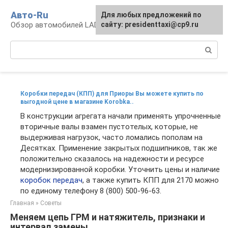
Перейти
Авто-Ru
Для любых предложений по
к
Обзор автомобилей LADA
сайту: presidenttaxi@cp9.ru
контенту
Поиск:
Коробки передач (КПП) для Приоры Вы можете купить по
выгодной цене в магазине Korobka..
В конструкции агрегата начали применять упрочненные
вторичные валы взамен пустотелых, которые, не
выдерживая нагрузок, часто ломались пополам на
Десятках. Применение закрытых подшипников, так же
положительно сказалось на надежности и ресурсе
модернизированной коробки. Уточнить цены и наличие
коробок передач
, а также купить КПП для 2170 можно
по единому телефону 8 (800) 500-96-63.
Главная
»
Советы
Меняем цепь ГРМ и натяжитель, признаки и
интервал замены