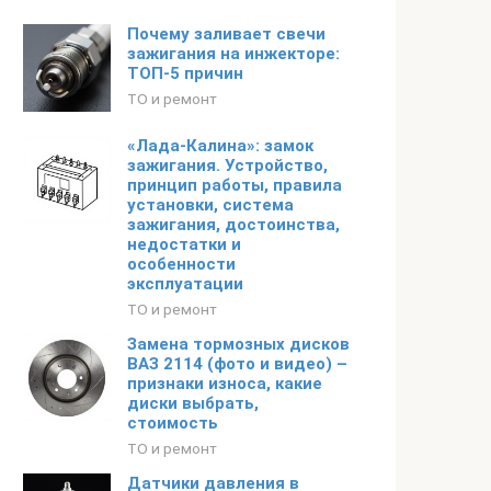
Почему заливает свечи
зажигания на инжекторе:
ТОП-5 причин
ТО и ремонт
«Лада-Калина»: замок
зажигания. Устройство,
принцип работы, правила
установки, система
зажигания, достоинства,
недостатки и
особенности
эксплуатации
ТО и ремонт
Замена тормозных дисков
ВАЗ 2114 (фото и видео) –
признаки износа, какие
диски выбрать,
стоимость
ТО и ремонт
Датчики давления в