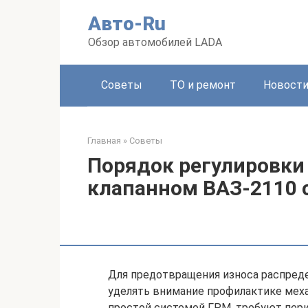
Перейти
Авто-Ru
к
контенту
Обзор автомобилей LADA
Советы
ТО и ремонт
Новост
Главная
»
Советы
Порядок регулировки
клапанном ВАЗ-2110 
Для предотвращения износа распредел
уделять внимание профилактике меха
простой системой ГРМ, требуют пери