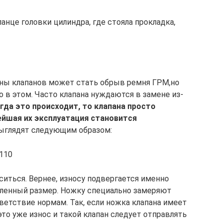
нце головки цилиндра, где стояла прокладка,
ены клапанов может стать обрыв ремня ГРМ,но
о в этом. Часто клапана нуждаются в замене из-
гда это происходит, то клапана просто
ейшая их эксплуатация становится
выглядят следующим образом:
110
ситься. Вернее, износу подвергается именно
еленный размер. Ножку специально замеряют
етствие нормам. Так, если ножка клапана имеет
это уже износ и такой клапан следует отправлять