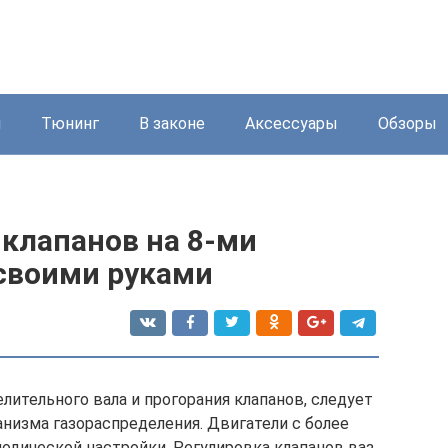
и
Тюнинг
В законе
Аксессуары
Обзоры
 клапанов на 8-ми
своими руками
ительного вала и прогорания клапанов, следует
низма газораспределения. Двигатели с более
одической настройки. Регулировка клапанов ваз