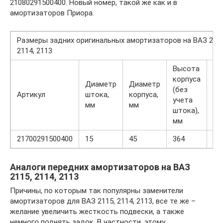
21080291500400. Новый номер, такой же как и в
амортизаторов Приора.
Размеры задних оригинальных амортизаторов на ВАЗ 2115
2114, 2113
Высота
корпуса
Диаметр
Диаметр
Хо
(без
Артикул
штока,
корпуса,
шт
учета
мм
мм
мм
штока),
мм
21700291500400
15
45
364
23
Аналоги передних амортизаторов на ВАЗ
2115, 2114, 2113
Причины, по которым так популярны заменители
амортизаторов для ВАЗ 2115, 2114, 2113, все те же –
желание увеличить жесткость подвески, а также
немного поднять задок. В частности, этому