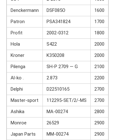
Denckermann
DSF085O
1600
Patron
PSA341824
1700
Profit
2002-0312
1800
Hola
S422
2000
Kroner
K350208
2000
Pilenga
SH-P 2709 — G
2100
Al-ko .
2.873
2200
Delphi
D22510165
2700
Master-sport
112295-SET/2/-MS
2700
Ashika
MA-00274
2800
Monroe
26529
2900
Japan Parts
MM-00274
2900