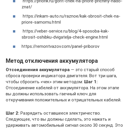
https://priorik.ru/gorit-chek-na-priore-prichiny-nado-
znat/
https://inkam-auto.ru/raznoe/kak-sbrosit-chek-na-
priore-samomu.html
https://veber-service.ru/blog/4-sposoba-kak-
sbrosit-oshibku-dvigatelja-check-engine.html
https://remontvazov.com/panel-priborov
Метод отключения аккумулятора
Отсоединения аккумулятора
— это старый способ
сброса проверки индикатора двигателя. Вот три шага,
чтобы сбросить «чек» этим методом:
Шаг 1:
Отсоединение кабелей от аккумулятора. На этом этапе
вы должны использовать гаечный ключ для
откручивания положительных и отрицательных кабелей.
Шаг 2:
Разрядить оставшееся электричество.
Следующее, что вы должны сделать, это нажать и
удерживать автомобильный сигнал около 30 секунд. Это