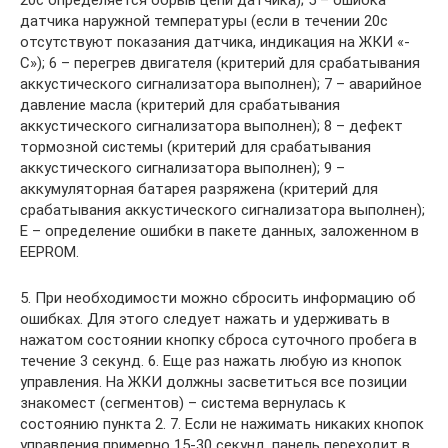
20с определяется обрыв цепи датчика); 5 – ошибка
датчика наружной температуры (если в течении 20с
отсутствуют показания датчика, индикация на ЖКИ «-
С»); 6 – перегрев двигателя (критерий для срабатывания
аккустического сигнализатора выполнен); 7 – аварийное
давление масла (критерий для срабатывания
аккустического сигнализатора выполнен); 8 – дефект
тормозной системы (критерий для срабатывания
аккустического сигнализатора выполнен); 9 –
аккумуляторная батарея разряжена (критерий для
срабатывания аккустического сигнализатора выполнен);
Е – определение ошибки в пакете данных, заложенном в
EEPROM.
5. При необходимости можно сбросить информацию об
ошибках. Для этого следует нажать и удерживать в
нажатом состоянии кнопку сброса суточного пробега в
течение 3 секунд. 6. Еще раз нажать любую из кнопок
управления. На ЖКИ должны засветиться все позиции
знакомест (сегментов) – система вернулась к
состоянию пункта 2. 7. Если не нажимать никаких кнопок
управления примерно 15-30 секунд, панель переходит в