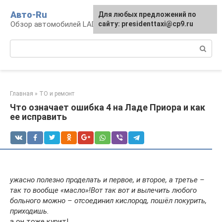
Перейти
Авто-Ru
Для любых предложений по
к
Обзор автомобилей LADA
сайту: presidenttaxi@cp9.ru
контенту
Поиск:
Главная
»
ТО и ремонт
Что означает ошибка 4 на Ладе Приора и как
ее исправить
ужасно полезно проделать и первое, и второе, а третье –
так то вообще «масло»!Вот так вот и вылечить любого
больного можно – отсоединил кислород, пошёл покурить,
приходишь.
а он тоже курит!