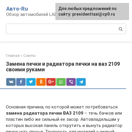
Перейти
Авто-Ru
Для любых предложений по
к
Обзор автомобилей LADA
сайту: presidenttaxi@cp9.ru
контенту
Поиск:
Главная
»
Советы
Замена печки и радиатора печки на ваз 2109
своими руками
Основная причина, по которой может потребоваться
замена радиатора печки ВАЗ 2109
– течь бачков или
пластин либо же сильный ее засор. Автовладельцам у
которых высокая панель открутить и вынуть радиатор
печки чуть проще. Трудность для моделей с низкой