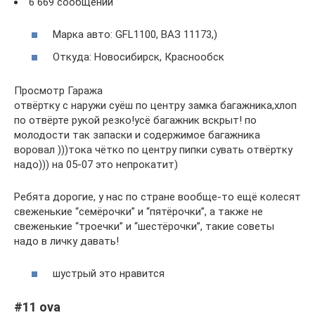
6 669 сообщений
Марка авто: GFL1100, ВАЗ 11173,)
Откуда: Новосибирск, Краснообск
Просмотр Гаража
отвёртку с наружи cуёш по центру замка багажника,хлоп
по отвёрте рукой резко!усё багажник вскрыт! по
молодости так запаски и содержимое багажника
воровал )))тока чётко по центру пипки сувать отвёртку
надо))) на 05-07 это непрокатит)
Ребята дорогие, у нас по стране вообще-то ещё колесят
свеженькие “семёрочки” и “пятёрочки”, а также не
свеженькие “троечки” и “шестёрочки”, такие советы
надо в личку давать!
шустрый это нравится
#11 ova