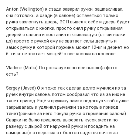
Anton (Wellington) я сзади заварил ручки, зашпакливал,
сча готовлю.. а сзади (в салоне) останеться только
ручка захлопнуть дверь, ЭСП вывел к себе и дверь будет
открываться с кнопки, просто снял ручку открывания
дверей с салона и поставил втягивающую (от сигналки
цз) просто с ручкой ему не хватает силы дернуть и
замок ручку в которой пружина. может 12-кг и дернет но
6-ти кг не хватает мощей! а все кнопки на консоле
Vladimir (Matiu) По росказу клево все вышло)а фото
есть?
Sergey (Javed) О я тоже так сделал долго мучился из за
ручек внутри салона, потом сообразил что из за них не
тянет привод. Ещё я пружину замка подогнул чтоб лучше
закрывалась и удлинил рычажки за которые привод
тянет(раньше за него тянула ручка открывания салона)
Сварки не было пришлось вырезать кусок жести по
размеру с дырой от наружней ручки и посадить на
саморезы(в отверстия от болтов садятся почти за