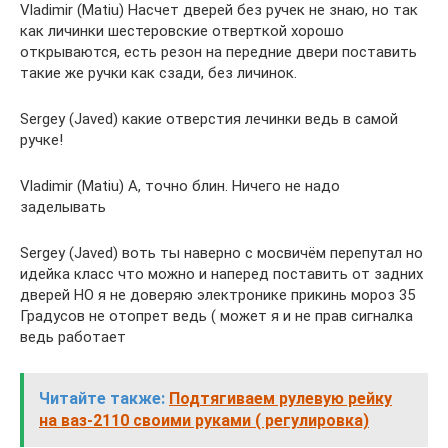
Vladimir (Matiu) Насчет дверей без ручек не знаю, но так
как личинки шестеровские отверткой хорошо
открываются, есть резон на передние двери поставить
такие же ручки как сзади, без личинок.
Sergey (Javed) какие отверстия лечинки ведь в самой
ручке!
Vladimir (Matiu) А, точно блин. Ничего не надо
заделывать
Sergey (Javed) воть ты наверно с мосвичём перепутал но
идейка класс что можно и наперед поставить от задних
дверей НО я не доверяю электронике прикинь мороз 35
Градусов не отопрет ведь ( может я и не прав сигналка
ведь работает
Читайте также:
Подтягиваем рулевую рейку
на ваз-2110 своими руками ( регулировка)