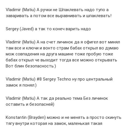
Vladimir (Matiu) А ручки не Шпаклевать надо тупо а
заваривать а потом все выравнивать и шпаклевать!
Sergey (Javed) а так то конеч варить надо
Vladimir (Matiu) А на счет личинок да я офигел вот минял
там все и ключи и вонто страм бабах открыл во думаю
мож совпадения на друга машине тоже пробую тоже
бабах открыл че выходит тогда все можно открывать
Вот блин безопасность:)
Vladimir (Matiu) #8 Sergey Techno ну про центральный
замок я понял:)
Vladimir (Matiu) А так да реально тема Без личинок
оставить и безопасней)
Konstantin (Brayden) можно и не менять а просто скинуть
тягу внутри которая на замок, маленькая такая