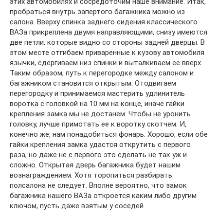
этих автомобилях и сосредоточим наше внимание. Итак,
пробраться внутрь запертого багажника можно из
салона. Вверху спинка заднего сидения классического
ВАЗа прикреплена двумя направляющими, снизу имеются
две петли, которые видно со стороны задней дверцы. В
этом месте отгибаем приваренные к кузову автомобиля
язычки, сдергиваем низ спинки и выталкиваем ее вверх.
Таким образом, путь к перегородке между салоном и
багажником становится открытым. Отодвигаем
перегородку и принимаемся мастерить удлинитель
воротка с головкой на 10 мм на конце, иначе гайки
крепления замка мы не достанем. Чтобы не уронить
головку, лучше примотать ее к воротку скотчем. И,
конечно же, нам понадобиться фонарь. Хорошо, если обе
гайки крепления замка удастся открутить с первого
раза, но даже не с первого это сделать не так уж и
сложно. Открытая дверь багажника будет нашим
вознаграждением. Хотя торопиться разбирать
полсалона не следует. Вполне вероятно, что замок
багажника нашего ВАЗа откроется каким либо другим
ключом, пусть даже взятым у соседей.