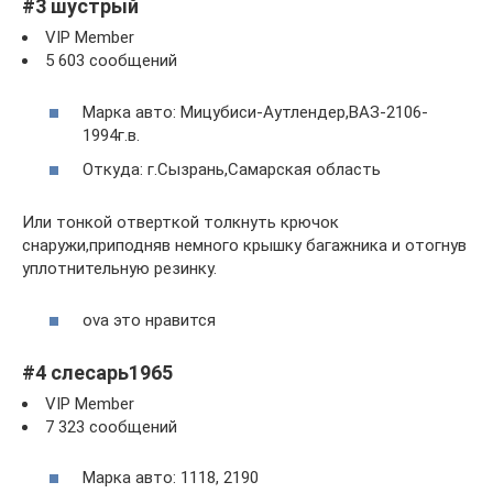
#3 шустрый
VIP Member
5 603 сообщений
Марка авто: Мицубиси-Аутлендер,ВАЗ-2106-
1994г.в.
Откуда: г.Сызрань,Самарская область
Или тонкой отверткой толкнуть крючок
снаружи,приподняв немного крышку багажника и отогнув
уплотнительную резинку.
ova это нравится
#4 слесарь1965
VIP Member
7 323 сообщений
Марка авто: 1118, 2190