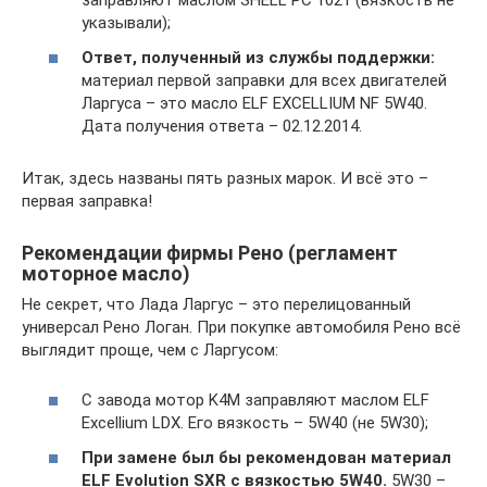
заправляют маслом SHELL PC 1021 (вязкость не
указывали);
Ответ, полученный из службы поддержки:
материал первой заправки для всех двигателей
Ларгуса – это масло ELF EXCELLIUM NF 5W40.
Дата получения ответа – 02.12.2014.
Итак, здесь названы пять разных марок. И всё это –
первая заправка!
Рекомендации фирмы Рено (регламент
моторное масло)
Не секрет, что Лада Ларгус – это перелицованный
универсал Рено Логан. При покупке автомобиля Рено всё
выглядит проще, чем с Ларгусом:
С завода мотор K4M заправляют маслом ELF
Excellium LDX. Его вязкость – 5W40 (не 5W30);
При замене был бы рекомендован материал
ELF
Evolution
SXR с вязкостью 5
W40.
5W30 –